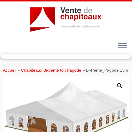
Passer
au
Accueil
»
Chapiteaux Bi-pente toit Pagode
»
Bi-Pente_Pagode 15m
contenu