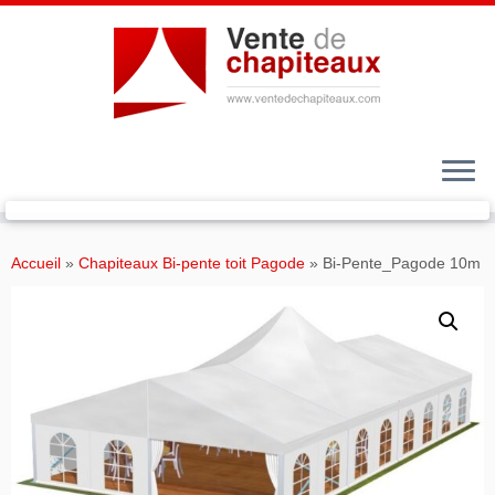
Passer
au
Accueil
»
Chapiteaux Bi-pente toit Pagode
»
Bi-Pente_Pagode 10m
contenu