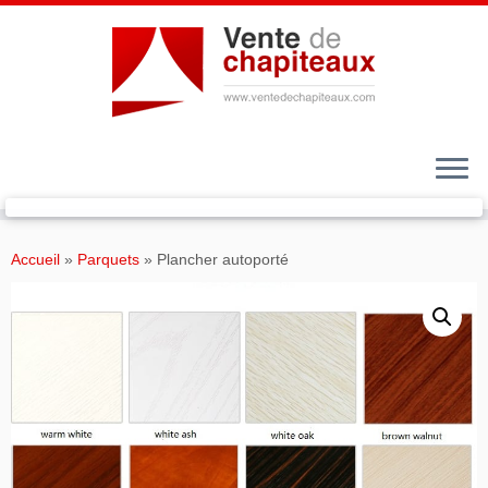
Passer
au
Accueil
»
Parquets
»
Plancher autoporté
contenu