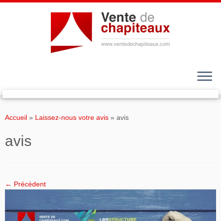
Passer
au
Accueil
»
Laissez-nous votre avis
»
avis
contenu
avis
← Précédent