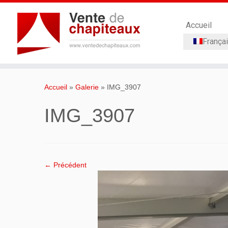
Accueil
França
Passer
au
Accueil
»
Galerie
»
IMG_3907
contenu
IMG_3907
← Précédent