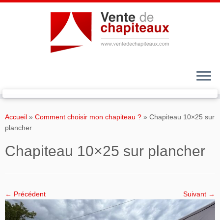
Passer
au
Accueil
»
Comment choisir mon chapiteau ?
»
Chapiteau 10×25 sur
contenu
plancher
Chapiteau 10×25 sur plancher
← Précédent
Suivant →