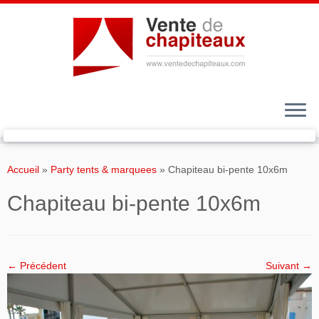
Passer
au
Accueil
»
Party tents & marquees
»
Chapiteau bi-pente 10x6m
contenu
Chapiteau bi-pente 10x6m
← Précédent
Suivant →