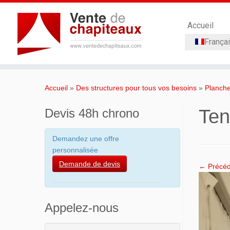
Accueil
França
Passer
au
Accueil
»
Des structures pour tous vos besoins
»
Planche
contenu
Ten
Devis 48h chrono
Demandez une offre
personnalisée
Demande de devis
← Précéd
Appelez-nous