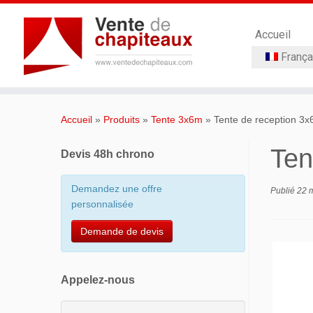
Accueil
França
Passer
au
Accueil
»
Produits
»
Tente 3x6m
»
Tente de reception 3
contenu
Ten
Devis 48h chrono
Demandez une offre
Publié
22 
personnalisée
Demande de devis
Appelez-nous