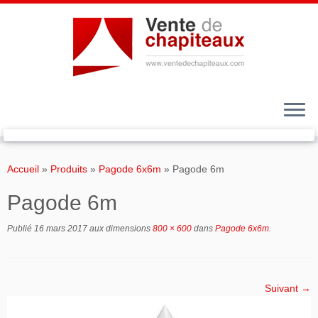
Passer
au
Accueil
»
Produits
»
Pagode 6x6m
»
Pagode 6m
contenu
Pagode 6m
Publié
16 mars 2017
aux dimensions
800 × 600
dans
Pagode 6x6m
.
Suivant →