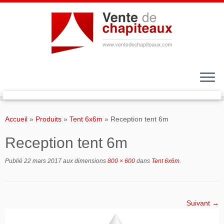
Passer
au
Accueil
»
Produits
»
Tent 6x6m
»
Reception tent 6m
contenu
Reception tent 6m
Publié
22 mars 2017
aux dimensions
800 × 600
dans
Tent 6x6m
.
Suivant →